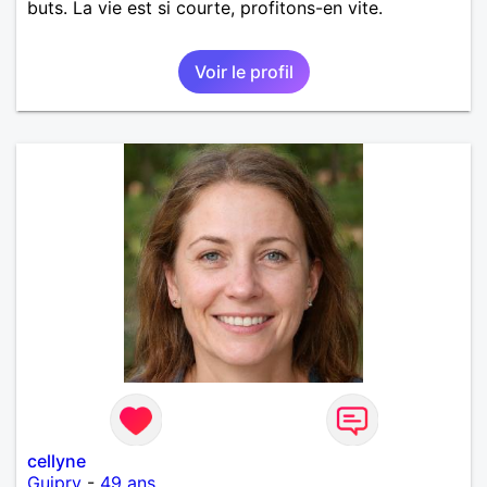
buts. La vie est si courte, profitons-en vite.
Voir le profil
cellyne
Guipry
-
49 ans