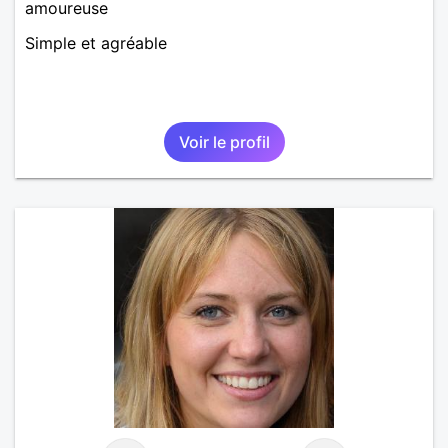
amoureuse
Simple et agréable
Voir le profil