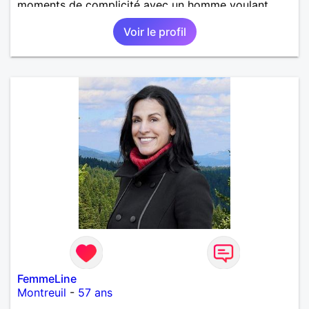
moments de complicité avec un homme voulant
aller dans la même direction que moi, celle du
Voir le profil
bonheur! A vous de me découvrir.
FemmeLine
Montreuil
-
57 ans