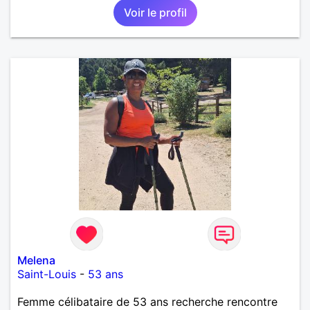
Voir le profil
Melena
Saint-Louis
-
53 ans
Femme célibataire de 53 ans recherche rencontre