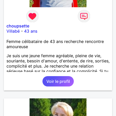
choupsette
Villabé
-
43 ans
Femme célibataire de 43 ans recherche rencontre
amoureuse
Je suis une jeune femme agréable, pleine de vie,
souriante, besoin d'amour, d'entente, de rire, sorties,
complicité et plus. Je recherche une relation
sérieuse basé sur la confiance et la complicité. Si tu
veux me connaître plus n'hésite pas à m'envoyer un
Voir le profil
petit message.