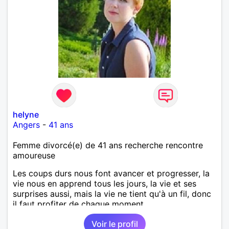
helyne
Angers
-
41 ans
Femme divorcé(e) de 41 ans recherche rencontre
amoureuse
Les coups durs nous font avancer et progresser, la
vie nous en apprend tous les jours, la vie et ses
surprises aussi, mais la vie ne tient qu'à un fil, donc
il faut profiter de chaque moment.
Voir le profil