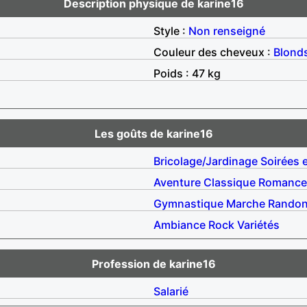
Description physique de karine16
Style :
Non renseigné
Couleur des cheveux :
Blond
Poids : 47 kg
Les goûts de karine16
Bricolage/Jardinage
Soirées 
Aventure
Classique
Romance
Gymnastique
Marche
Rando
Ambiance
Rock
Variétés
Profession de karine16
Salarié