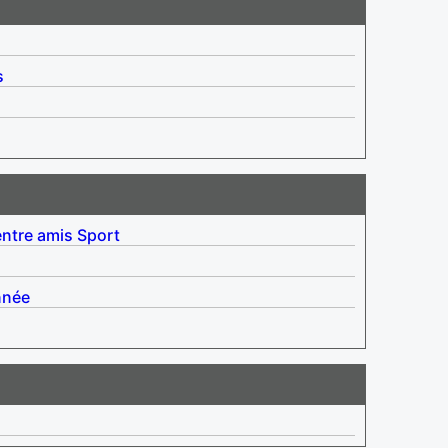
s
entre amis
Sport
nnée