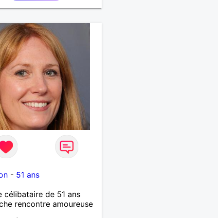
ux horizons de la vie.
on
-
51 ans
célibataire de 51 ans
che rencontre amoureuse