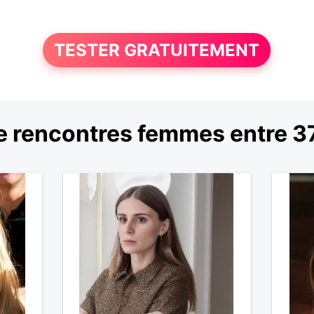
TESTER GRATUITEMENT
 rencontres femmes entre 37