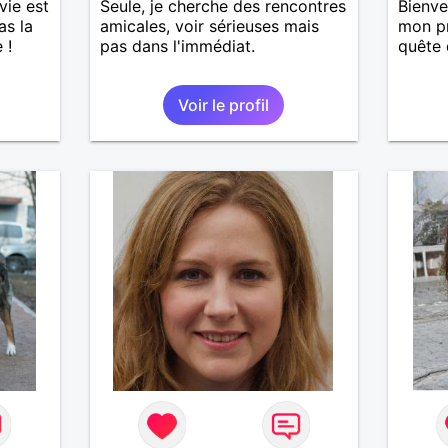
vie est
Seule, je cherche des rencontres
Bienve
as la
amicales, voir sérieuses mais
mon pr
 !
pas dans l'immédiat.
quête 
Voir le profil