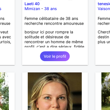
Laeti 40
tenesi
s
Mimizan
-
38 ans
Vaiso
ans
Femme célibataire de 38 ans
Femme
ureuse
recherche rencontre amoureuse
recher
 veut
bonjour ici pour rompre la
Cherch
s avec
solitude et désireuse de
destin 
rtois,
rencontrer un homme de même
plus un
profil, c'est a dire sérieux, fidèle,
gentil, simple etc.
Voir le profil