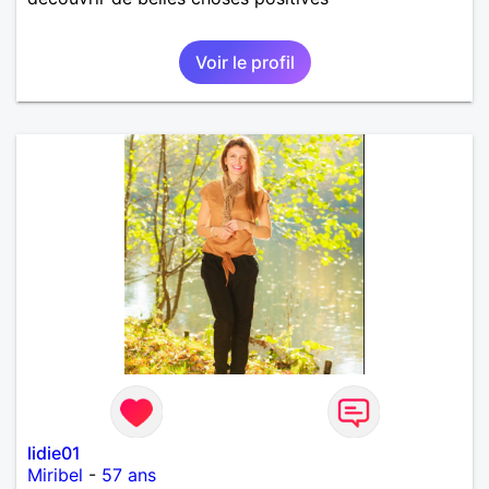
Voir le profil
lidie01
Miribel
-
57 ans