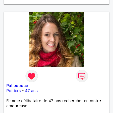
Patiedouce
Poitiers
-
47 ans
Femme célibataire de 47 ans recherche rencontre
amoureuse