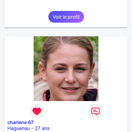
Voir le profil
charlene 67
Haguenau
-
27 ans