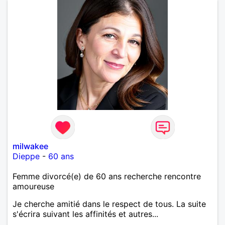
milwakee
Dieppe
-
60 ans
Femme divorcé(e) de 60 ans recherche rencontre
amoureuse
Je cherche amitié dans le respect de tous. La suite
s'écrira suivant les affinités et autres...