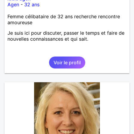
Agen
-
32 ans
Femme célibataire de 32 ans recherche rencontre
amoureuse
Je suis ici pour discuter, passer le temps et faire de
nouvelles connaissances et qui sait.
Voir le profil