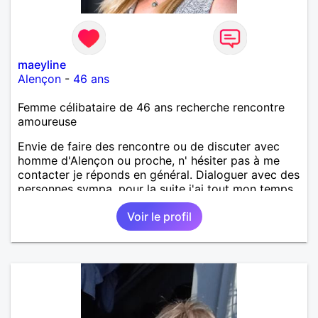
maeyline
Alençon
-
46 ans
Femme célibataire de 46 ans recherche rencontre
amoureuse
Envie de faire des rencontre ou de discuter avec
homme d'Alençon ou proche, n' hésiter pas à me
contacter je réponds en général. Dialoguer avec des
personnes sympa, pour la suite j'ai tout mon temps.
Voir le profil