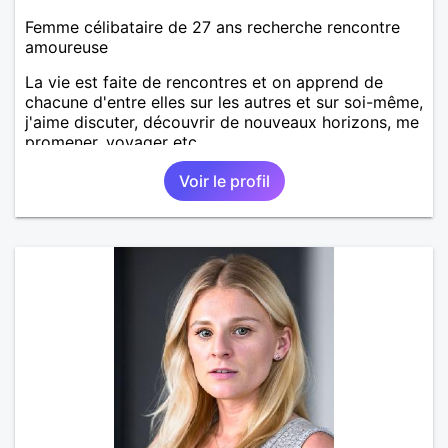
Femme célibataire de 27 ans recherche rencontre
amoureuse
La vie est faite de rencontres et on apprend de
chacune d'entre elles sur les autres et sur soi-même,
j'aime discuter, découvrir de nouveaux horizons, me
promener, voyager etc.
Voir le profil