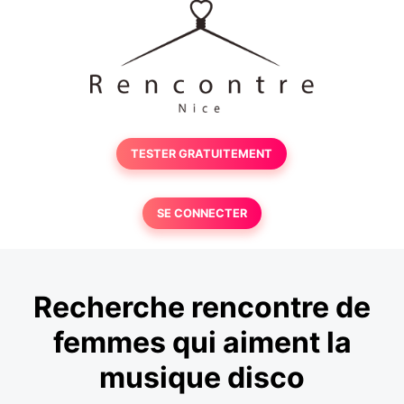
TESTER GRATUITEMENT
SE CONNECTER
Recherche rencontre de
femmes qui aiment la
musique disco