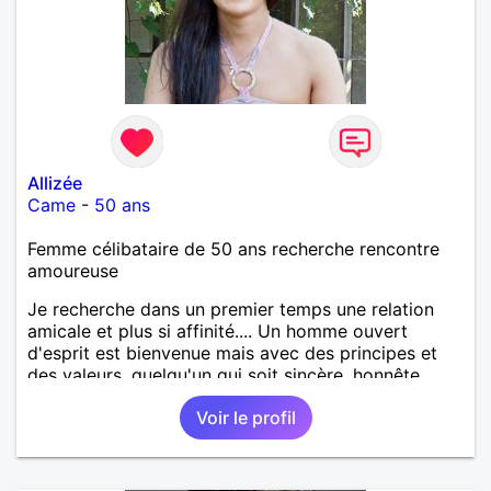
Allizée
Came
-
50 ans
Femme célibataire de 50 ans recherche rencontre
amoureuse
Je recherche dans un premier temps une relation
amicale et plus si affinité.... Un homme ouvert
d'esprit est bienvenue mais avec des principes et
des valeurs, quelqu'un qui soit sincère, honnête,
sérieux, loyal. Un homme ayant de la personnalité
Voir le profil
affirmée tout en étant respectueux, tendre,
attentionné avec un brin d'humour si possible.