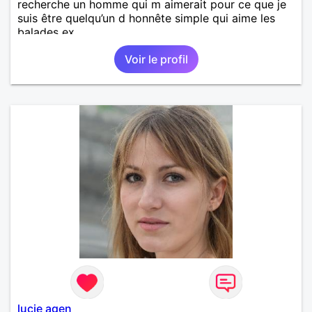
recherche un homme qui m aimerait pour ce que je
suis être quelqu’un d honnête simple qui aime les
balades ex….
Voir le profil
lucie agen