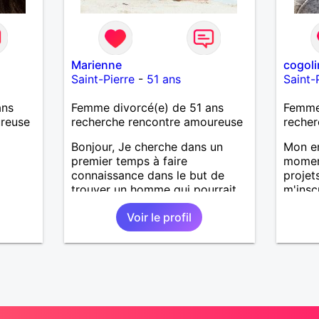
Marienne
cogoli
Saint-Pierre
-
51 ans
Saint-
ans
Femme divorcé(e) de 51 ans
Femme 
ureuse
recherche rencontre amoureuse
recher
Bonjour, Je cherche dans un
Mon en
premier temps à faire
moment
connaissance dans le but de
projet
trouver un homme qui pourrait
m'inscr
faire un bout de chemin avec
modela
Voir le profil
moi, en partageant tout ce qu'il
animau
y a à partager dans une vie, et
caract
surtout quelqu'un sur qui je
est de
peux compter, autant qu'il
l'humo
pourra compter sur moi.
aussi l
J'accorde beaucoup
bienve
d'importance sur la confiance, la
mes va
sincérité, mais surement pas le
signe !