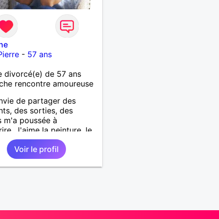
ne
Pierre
-
57 ans
divorcé(e) de 57 ans
che rencontre amoureuse
vie de partager des
s, des sorties, des
s m'a poussée à
ire. J'aime la peinture, le
ge, les enfants, les
Voir le profil
x, la nature. J'ai un bon
ère si toutefois le respect
 la partie. Le sens de
ur est indispensable, mais
a tolérance et la
illance. Si vous partagez
leurs alors faites moi