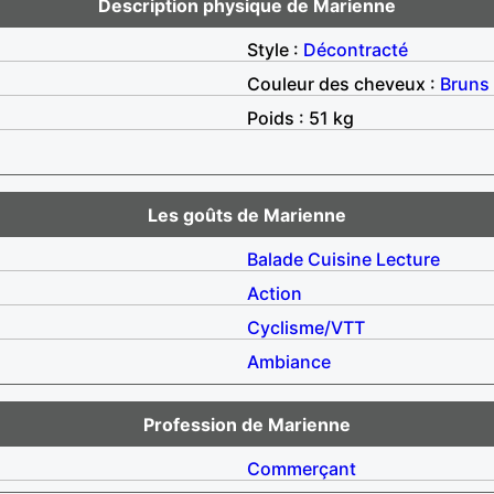
Description physique de Marienne
Style :
Décontracté
Couleur des cheveux :
Bruns
Poids : 51 kg
Les goûts de Marienne
Balade
Cuisine
Lecture
Action
Cyclisme/VTT
Ambiance
Profession de Marienne
Commerçant