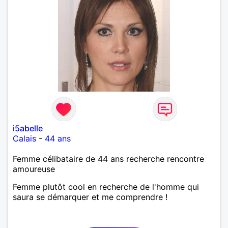
i5abelle
Calais
-
44 ans
Femme célibataire de 44 ans recherche rencontre
amoureuse
Femme plutôt cool en recherche de l'homme qui
saura se démarquer et me comprendre !