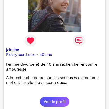
jaimice
Fleury-sur-Loire
-
40 ans
Femme divorcé(e) de 40 ans recherche rencontre
amoureuse
A la recherche de personnes sérieuses qui comme
moi ont l'envie d avancer a deux.
Voir le profil