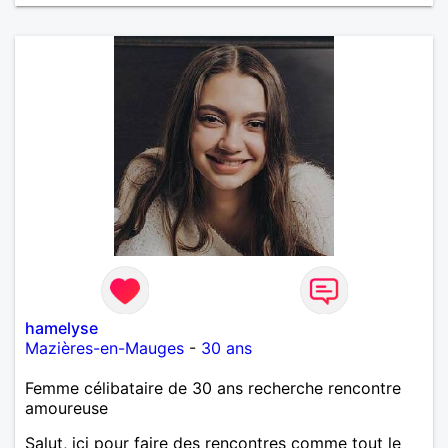
hamelyse
Mazières-en-Mauges
-
30 ans
Femme célibataire de 30 ans recherche rencontre
amoureuse
Salut, ici pour faire des rencontres comme tout le