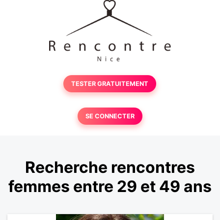
TESTER GRATUITEMENT
SE CONNECTER
Recherche rencontres
femmes entre 29 et 49 ans