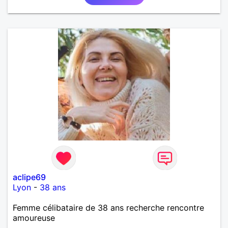
parfois), adorable, tendre et intelligente.
aclipe69
Lyon
-
38 ans
Femme célibataire de 38 ans recherche rencontre
amoureuse