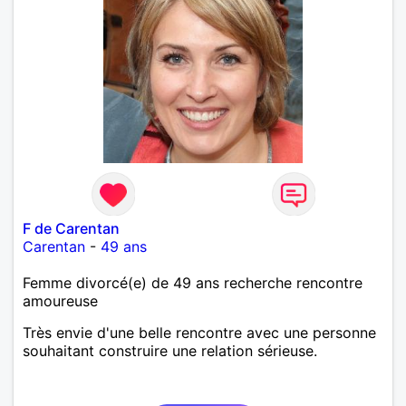
F de Carentan
Carentan
-
49 ans
Femme divorcé(e) de 49 ans recherche rencontre
amoureuse
Très envie d'une belle rencontre avec une personne
souhaitant construire une relation sérieuse.