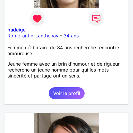
nadeige
Romorantin-Lanthenay
-
34 ans
Femme célibataire de 34 ans recherche rencontre
amoureuse
Jeune femme avec un brin d'humour et de rigueur
recherche un jeune homme pour qui les mots
sincérité et partage ont un sens.
Voir le profil