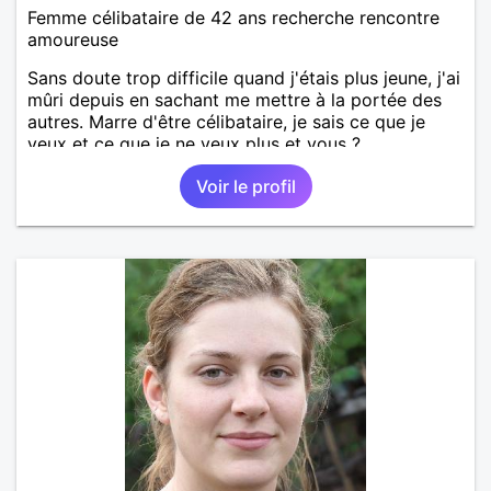
Femme célibataire de 42 ans recherche rencontre
amoureuse
Sans doute trop difficile quand j'étais plus jeune, j'ai
mûri depuis en sachant me mettre à la portée des
autres. Marre d'être célibataire, je sais ce que je
veux et ce que je ne veux plus et vous ?
Voir le profil