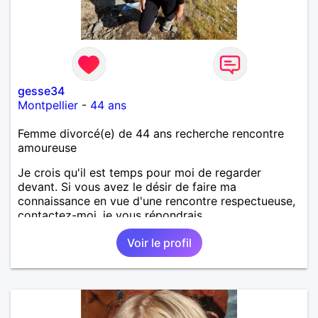
gesse34
Montpellier
-
44 ans
Femme divorcé(e) de 44 ans recherche rencontre
amoureuse
Je crois qu'il est temps pour moi de regarder
devant. Si vous avez le désir de faire ma
connaissance en vue d'une rencontre respectueuse,
contactez-moi, je vous répondrais.
Voir le profil