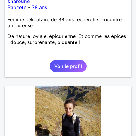
sharoune
Papeete
-
38 ans
Femme célibataire de 38 ans recherche rencontre
amoureuse
De nature joviale, épicurienne. Et comme les épices
: douce, surprenante, piquante !
Voir le profil