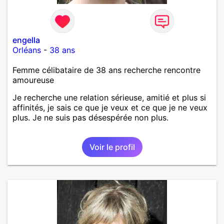
engella
Orléans
-
38 ans
Femme célibataire de 38 ans recherche rencontre
amoureuse
Je recherche une relation sérieuse, amitié et plus si
affinités, je sais ce que je veux et ce que je ne veux
plus. Je ne suis pas désespérée non plus.
Voir le profil