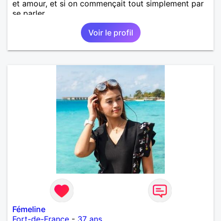
et amour, et si on commençait tout simplement par
se parler.
Voir le profil
Fémeline
Fort-de-France
-
37 ans