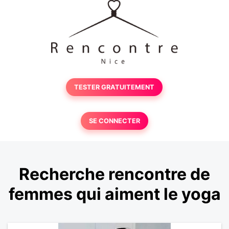
TESTER GRATUITEMENT
SE CONNECTER
Recherche rencontre de
femmes qui aiment le yoga