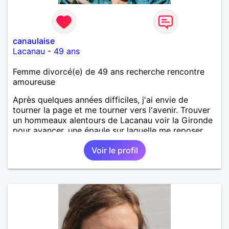
canaulaise
Lacanau
-
49 ans
Femme divorcé(e) de 49 ans recherche rencontre
amoureuse
Après quelques années difficiles, j'ai envie de
tourner la page et me tourner vers l'avenir. Trouver
un hommeaux alentours de Lacanau voir la Gironde
pour avancer, une épaule sur laquelle me reposer.
J'ai beaucoup de choses à partager, la nature, les
Voir le profil
animaux, la danse et pas seulement...Important :
Inutile si vous êtes trop loin et trop jeune, je ne
répondrai pas. Merci.