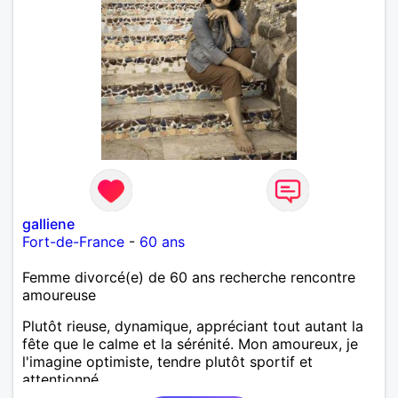
galliene
Fort-de-France
-
60 ans
Femme divorcé(e) de 60 ans recherche rencontre
amoureuse
Plutôt rieuse, dynamique, appréciant tout autant la
fête que le calme et la sérénité. Mon amoureux, je
l'imagine optimiste, tendre plutôt sportif et
attentionné.