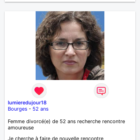
lumieredujour18
Bourges
-
52 ans
Femme divorcé(e) de 52 ans recherche rencontre
amoureuse
Je cherche à faire de nouvelle rencontre