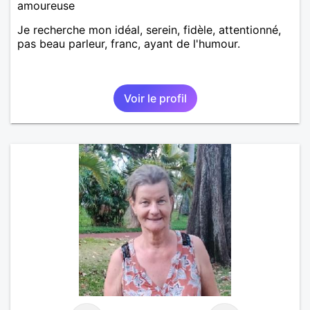
amoureuse
Je recherche mon idéal, serein, fidèle, attentionné,
pas beau parleur, franc, ayant de l'humour.
Voir le profil