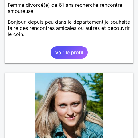
Femme divorcé(e) de 61 ans recherche rencontre
amoureuse
Bonjour, depuis peu dans le département,je souhaite
faire des rencontres amicales ou autres et découvrir
le coin.
Voir le profil