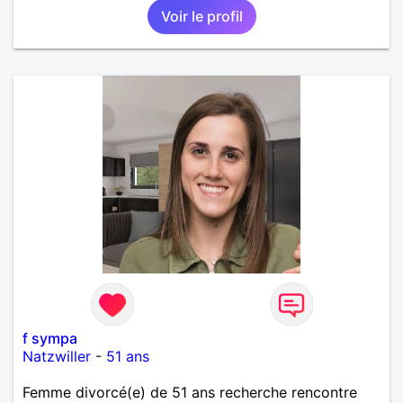
Voir le profil
f sympa
Natzwiller
-
51 ans
Femme divorcé(e) de 51 ans recherche rencontre