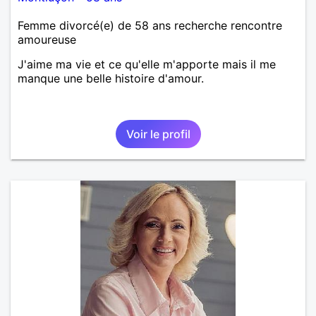
Femme divorcé(e) de 58 ans recherche rencontre
amoureuse
J'aime ma vie et ce qu'elle m'apporte mais il me
manque une belle histoire d'amour.
Voir le profil