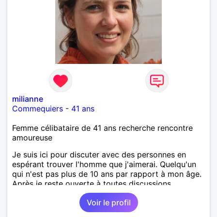
milianne
Commequiers
-
41 ans
Femme célibataire de 41 ans recherche rencontre
amoureuse
Je suis ici pour discuter avec des personnes en
espérant trouver l'homme que j'aimerai. Quelqu'un
qui n'est pas plus de 10 ans par rapport à mon âge.
Après je reste ouverte à toutes discussions
intéressantes.
Voir le profil