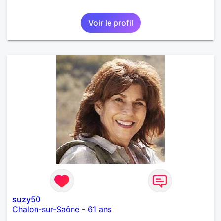
Voir le profil
suzy50
Chalon-sur-Saône
-
61 ans