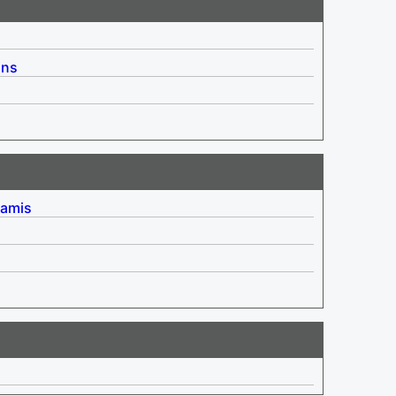
ins
 amis