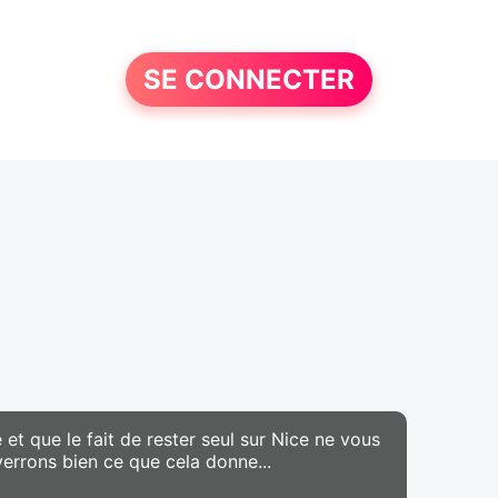
SE CONNECTER
t que le fait de rester seul sur Nice ne vous
errons bien ce que cela donne...