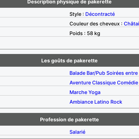
Description physique de pakerette
Style :
Décontracté
Couleur des cheveux :
Châta
Poids : 58 kg
Les goûts de pakerette
Balade
Bar/Pub
Soirées entre
Aventure
Classique
Comédie
Marche
Yoga
Ambiance
Latino
Rock
Profession de pakerette
Salarié