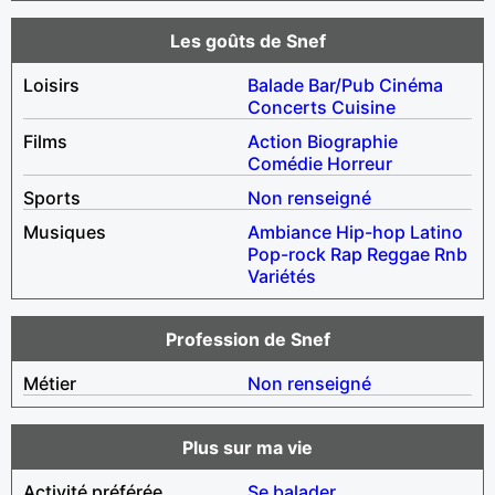
Les goûts de Snef
Loisirs
Balade
Bar/Pub
Cinéma
Concerts
Cuisine
Films
Action
Biographie
Comédie
Horreur
Sports
Non renseigné
Musiques
Ambiance
Hip-hop
Latino
Pop-rock
Rap
Reggae
Rnb
Variétés
Profession de Snef
Métier
Non renseigné
Plus sur ma vie
Activité préférée
Se balader