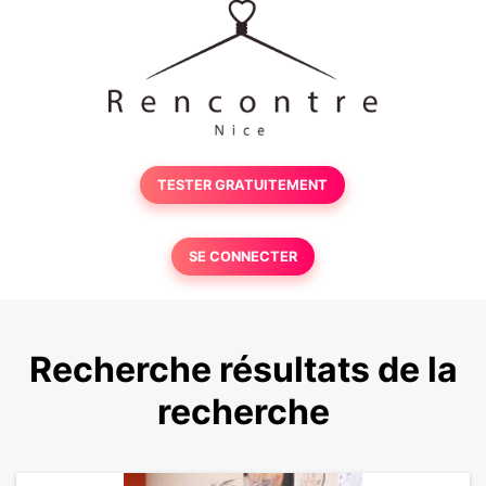
TESTER GRATUITEMENT
SE CONNECTER
Recherche résultats de la
recherche