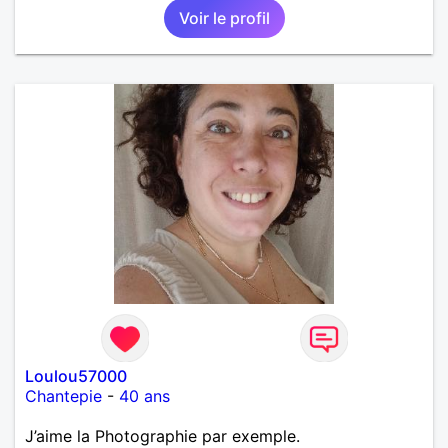
Voir le profil
Loulou57000
Chantepie
-
40 ans
J’aime la Photographie par exemple.