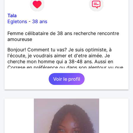
Tala
Egletons
-
38 ans
Femme célibataire de 38 ans recherche rencontre
amoureuse
Bonjour! Comment tu vas? Je suis optimiste, à
l'écoute, je voudrais aimer et d'etre aimée. Je
cherche mon homme qui a 38-48 ans. Aussi en
Correse en préférence ou dans son alentour vu que
je travaille en CDI et je ne peux pas souvent
Voir le profil
voyager loin. Merci. Bon chance à tout le monde.