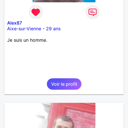
Alex87
Aixe-sur-Vienne
-
29 ans
Je suis un homme.
Voir le profil