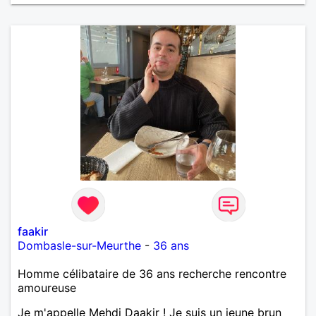
faakir
Dombasle-sur-Meurthe
-
36 ans
Homme célibataire de 36 ans recherche rencontre
amoureuse
Je m'appelle Mehdi Daakir ! Je suis un jeune brun