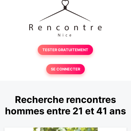
TESTER GRATUITEMENT
SE CONNECTER
Recherche rencontres
hommes entre 21 et 41 ans