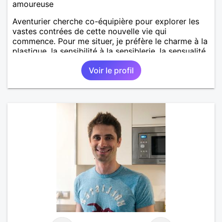
amoureuse
Aventurier cherche co-équipière pour explorer les
vastes contrées de cette nouvelle vie qui
commence. Pour me situer, je préfère le charme à la
plastique, la sensibilité à la sensiblerie, la sensualité
à la vulgarité, l'intelligence à la bêtise, la tolérance à
Voir le profil
la rigidité, la complicité à l'indépendance égoïste, le
respect à la suffisance...