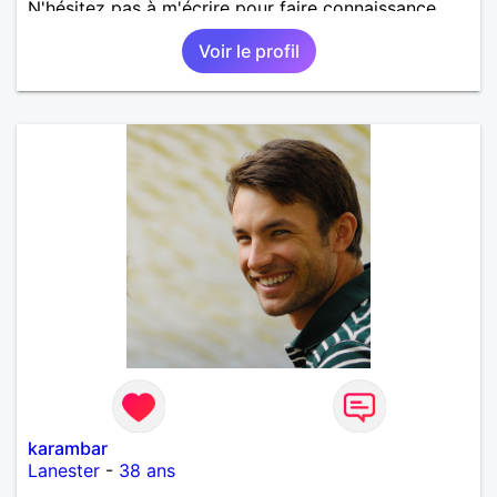
N'hésitez pas à m'écrire pour faire connaissance.
Voir le profil
karambar
Lanester
-
38 ans