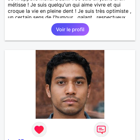
métisse ! Je suis quelqu'un qui aime vivre et qui
croque la vie en pleine dent ! Je suis très optimiste ,
un certain sens de l'humour , galant , respectueux
mais parfois un peu maladroit et timide ! Je
Voir le profil
recherche de nouvelles rencontres et plus si
affinités ! Qui ne tente rien n'a rien !