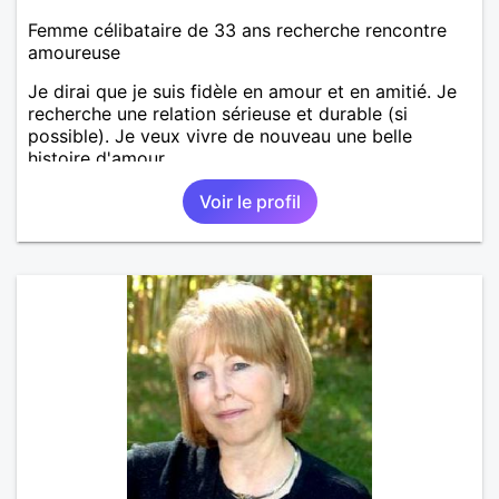
Femme célibataire de 33 ans recherche rencontre
amoureuse
Je dirai que je suis fidèle en amour et en amitié. Je
recherche une relation sérieuse et durable (si
possible). Je veux vivre de nouveau une belle
histoire d'amour.
Voir le profil