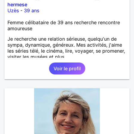
hermese
Uzès
-
39 ans
Femme célibataire de 39 ans recherche rencontre
amoureuse
Je recherche une relation sérieuse, quelqu'un de
sympa, dynamique, généreux. Mes activités, j'aime
les séries télé, le cinéma, lire, voyager, se promener,
visiter les musées et plus.
Voir le profil