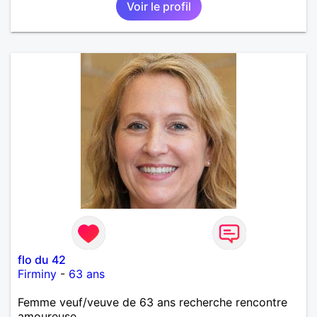
Voir le profil
flo du 42
Firminy
-
63 ans
Femme veuf/veuve de 63 ans recherche rencontre
amoureuse