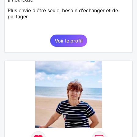
Plus envie d'être seule, besoin d'échanger et de
partager
Voir le profil