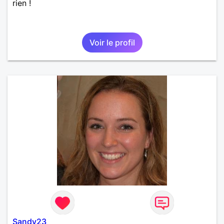
rien !
Voir le profil
Sandy23