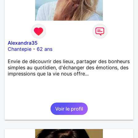
Alexandra35
Chantepie
-
62 ans
Envie de découvrir des lieux, partager des bonheurs
simples au quotidien, d'échanger des émotions, des
impressions que la vie nous offre...
Voir le profil