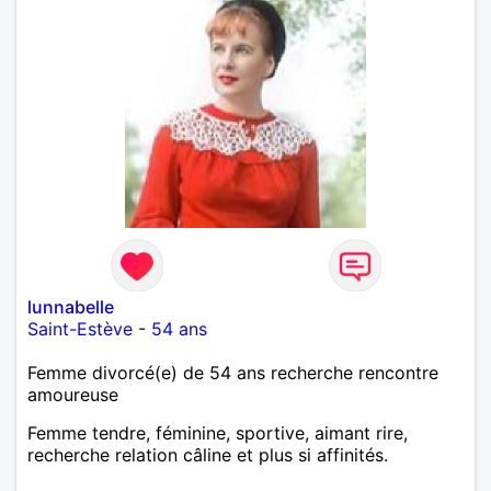
lunnabelle
Saint-Estève
-
54 ans
Femme divorcé(e) de 54 ans recherche rencontre
amoureuse
Femme tendre, féminine, sportive, aimant rire,
recherche relation câline et plus si affinités.