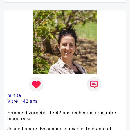
minita
Vitré
-
42 ans
Femme divorcé(e) de 42 ans recherche rencontre
amoureuse
Jeune femme dynamique, sociable, tolérante et