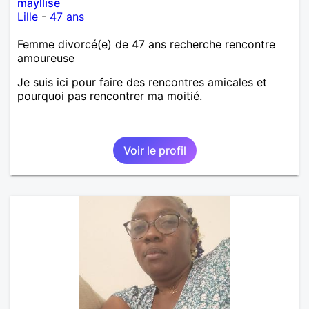
mayllise
Lille
-
47 ans
Femme divorcé(e) de 47 ans recherche rencontre
amoureuse
Je suis ici pour faire des rencontres amicales et
pourquoi pas rencontrer ma moitié.
Voir le profil