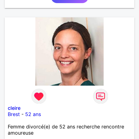
cleire
Brest
-
52 ans
Femme divorcé(e) de 52 ans recherche rencontre
amoureuse