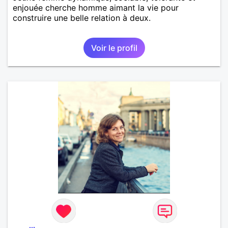
enjouée cherche homme aimant la vie pour
construire une belle relation à deux.
Voir le profil