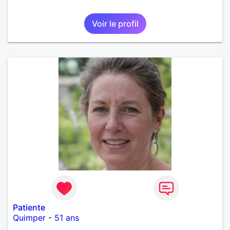
Voir le profil
Patiente
Quimper
-
51 ans