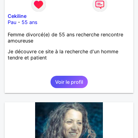
Cekiline
Pau
-
55 ans
Femme divorcé(e) de 55 ans recherche rencontre
amoureuse
Je découvre ce site à la recherche d'un homme
tendre et patient
Voir le profil