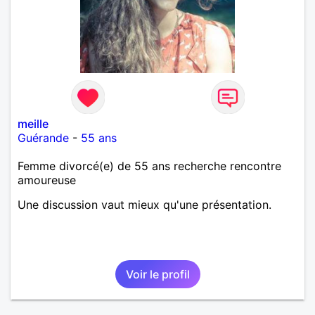
meille
Guérande
-
55 ans
Femme divorcé(e) de 55 ans recherche rencontre
amoureuse
Une discussion vaut mieux qu'une présentation.
Voir le profil