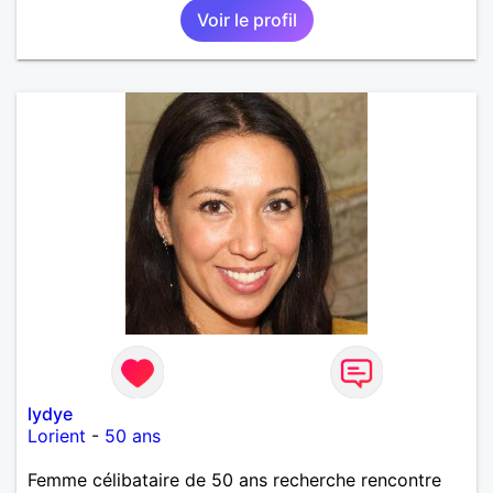
Voir le profil
lydye
Lorient
-
50 ans
Femme célibataire de 50 ans recherche rencontre