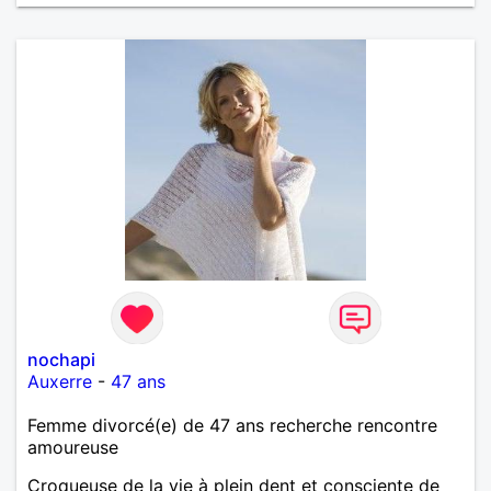
nochapi
Auxerre
-
47 ans
Femme divorcé(e) de 47 ans recherche rencontre
amoureuse
Croqueuse de la vie à plein dent et consciente de