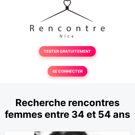
TESTER GRATUITEMENT
SE CONNECTER
Recherche rencontres
femmes entre 34 et 54 ans