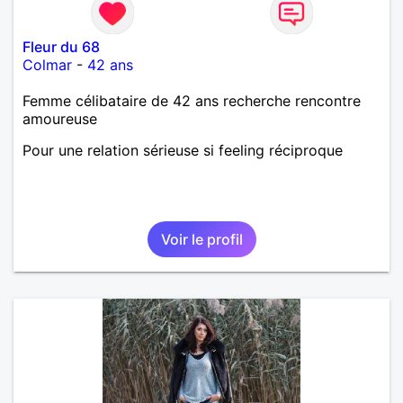
Fleur du 68
Colmar
-
42 ans
Femme célibataire de 42 ans recherche rencontre
amoureuse
Pour une relation sérieuse si feeling réciproque
Voir le profil