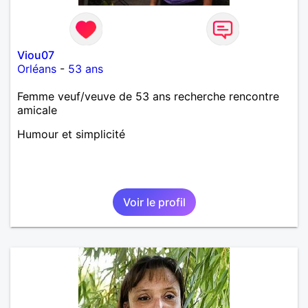
Viou07
Orléans
-
53 ans
Femme veuf/veuve de 53 ans recherche rencontre
amicale
Humour et simplicité
Voir le profil