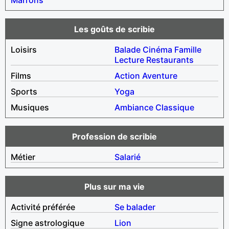
Les goûts de scribie
Loisirs
Balade
Cinéma
Famille
Lecture
Restaurants
Films
Action
Aventure
Sports
Yoga
Musiques
Ambiance
Classique
Profession de scribie
Métier
Salarié
Plus sur ma vie
Activité préférée
Se balader
Signe astrologique
Lion