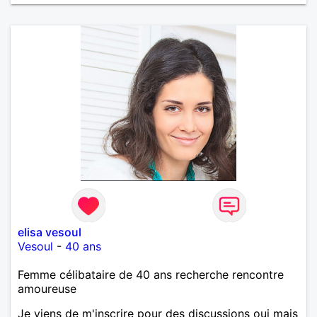
elisa vesoul
Vesoul
-
40 ans
Femme célibataire de 40 ans recherche rencontre
amoureuse
Je viens de m'inscrire pour des discussions oui mais