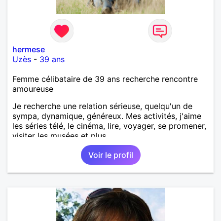
hermese
Uzès
-
39 ans
Femme célibataire de 39 ans recherche rencontre
amoureuse
Je recherche une relation sérieuse, quelqu'un de
sympa, dynamique, généreux. Mes activités, j'aime
les séries télé, le cinéma, lire, voyager, se promener,
visiter les musées et plus.
Voir le profil