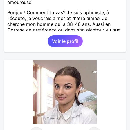
amoureuse
Bonjour! Comment tu vas? Je suis optimiste, à
l'écoute, je voudrais aimer et d'etre aimée. Je
cherche mon homme qui a 38-48 ans. Aussi en
Correse en préférence ou dans son alentour vu que
je travaille en CDI et je ne peux pas souvent
Voir le profil
voyager loin. Merci. Bon chance à tout le monde.