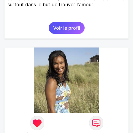
surtout dans le but de trouver l'amour.
Voir le profil