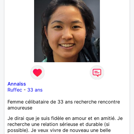
Annaïss
Ruffec
-
33 ans
Femme célibataire de 33 ans recherche rencontre
amoureuse
Je dirai que je suis fidèle en amour et en amitié. Je
recherche une relation sérieuse et durable (si
possible). Je veux vivre de nouveau une belle