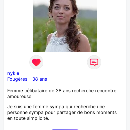
nykie
Fougères
-
38 ans
Femme célibataire de 38 ans recherche rencontre
amoureuse
Je suis une femme sympa qui recherche une
personne sympa pour partager de bons moments
en toute simplicité.