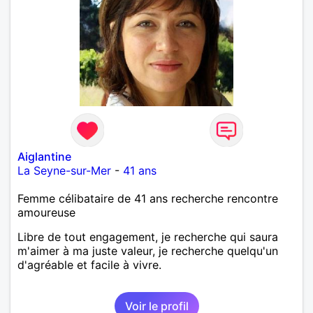
Aiglantine
La Seyne-sur-Mer
-
41 ans
Femme célibataire de 41 ans recherche rencontre
amoureuse
Libre de tout engagement, je recherche qui saura
m'aimer à ma juste valeur, je recherche quelqu'un
d'agréable et facile à vivre.
Voir le profil