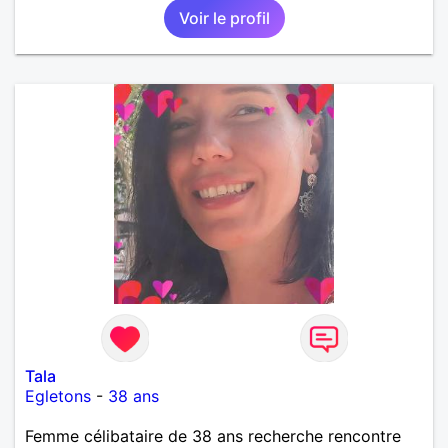
Voir le profil
Tala
Egletons
-
38 ans
Femme célibataire de 38 ans recherche rencontre