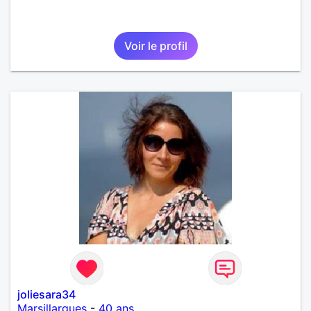
Voir le profil
joliesara34
Marsillargues
-
40 ans