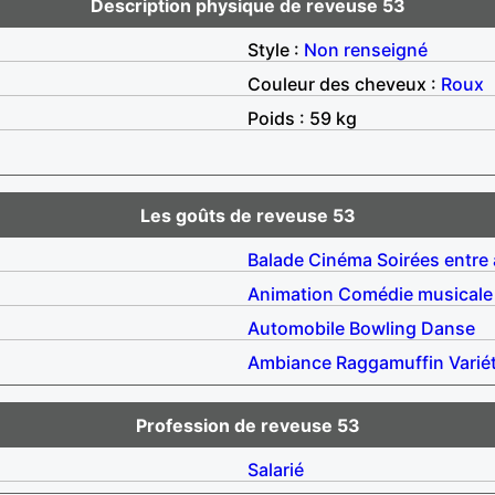
Description physique de reveuse 53
Style :
Non renseigné
Couleur des cheveux :
Roux
Poids : 59 kg
Les goûts de reveuse 53
Balade
Cinéma
Soirées entre
Animation
Comédie musicale
Automobile
Bowling
Danse
Ambiance
Raggamuffin
Varié
Profession de reveuse 53
Salarié