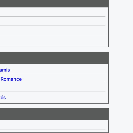
 amis
Romance
tés