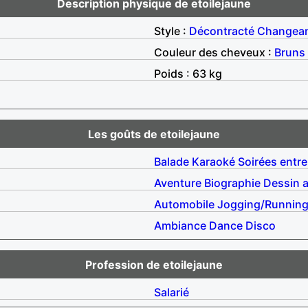
Description physique de etoilejaune
Style :
Décontracté
Changea
Couleur des cheveux :
Bruns
Poids : 63 kg
Les goûts de etoilejaune
Balade
Karaoké
Soirées entre
Aventure
Biographie
Dessin 
Automobile
Jogging/Runnin
Ambiance
Dance
Disco
Profession de etoilejaune
Salarié