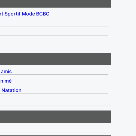
nt
Sportif
Mode
BCBG
 amis
animé
g
Natation