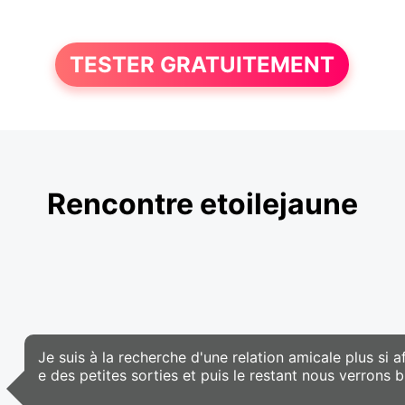
TESTER GRATUITEMENT
Rencontre etoilejaune
Je suis à la recherche d'une relation amicale plus si 
e des petites sorties et puis le restant nous verrons b