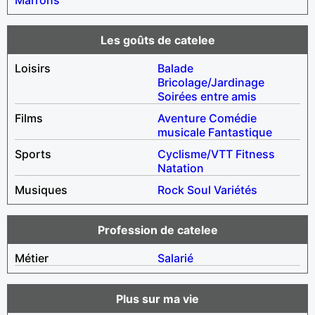
Les goûts de catelee
Loisirs
Balade
Bricolage/Jardinage
Soirées entre amis
Films
Aventure
Comédie
musicale
Fantastique
Sports
Cyclisme/VTT
Fitness
Natation
Musiques
Rock
Soul
Variétés
Profession de catelee
Métier
Salarié
Plus sur ma vie