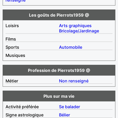
Les goûts de Pierrots1959 @
Loisirs
Arts graphiques
Bricolage/Jardinage
Films
Sports
Automobile
Musiques
Profession de Pierrots1959 @
Métier
Non renseigné
Plus sur ma vie
Activité préférée
Se balader
Signe astrologique
Bélier