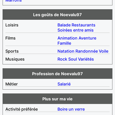
Les goûts de Noevalu97
Loisirs
Balade
Restaurants
Soirées entre amis
Films
Animation
Aventure
Famille
Sports
Natation
Randonnée
Voile
Musiques
Rock
Soul
Variétés
Profession de Noevalu97
Métier
Salarié
Plus sur ma vie
Activité préférée
Boire un verre