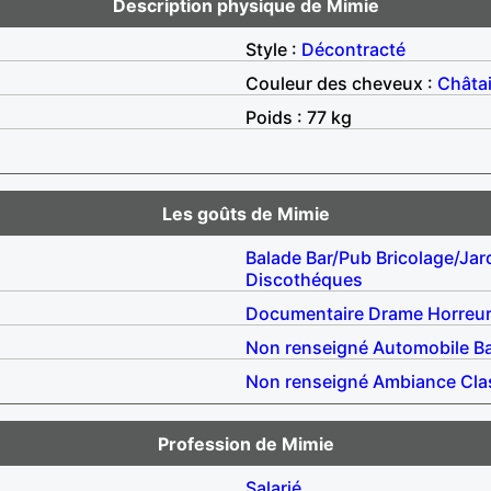
Description physique de Mimie
Style :
Décontracté
Couleur des cheveux :
Châta
Poids : 77 kg
Les goûts de Mimie
Balade
Bar/Pub
Bricolage/Jar
Discothéques
Documentaire
Drame
Horreu
Non renseigné
Automobile
B
Non renseigné
Ambiance
Cla
Profession de Mimie
Salarié