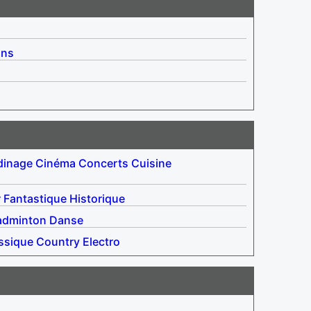
ins
dinage
Cinéma
Concerts
Cuisine
r
Fantastique
Historique
adminton
Danse
ssique
Country
Electro