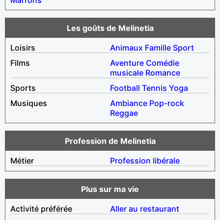
Les goûts de Melinetia
Loisirs
Animaux
Famille
Sport
Films
Aventure
Comédie
musicale
Romance
Sports
Football
Tennis
Yoga
Musiques
Ambiance
Pop-rock
Reggae
Profession de Melinetia
Métier
Profession libérale
Plus sur ma vie
Activité préférée
Aller au restaurant