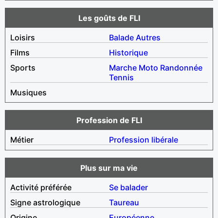
Les goûts de FLI
Loisirs
Balade
Autres
Films
Historique
Sports
Marche
Moto
Randonnée
Tennis
Musiques
Profession de FLI
Métier
Profession libérale
Plus sur ma vie
Activité préférée
Se balader
Signe astrologique
Taureau
Origine
Européenne