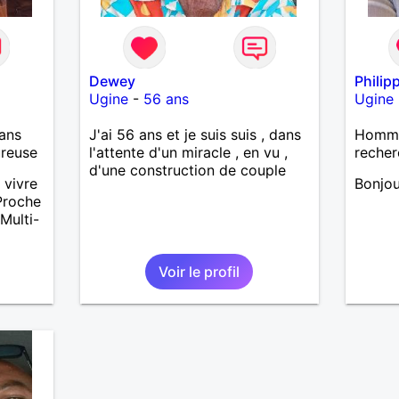
Dewey
Philip
Ugine
-
56 ans
Ugine
ans
J'ai 56 ans et je suis suis , dans
Homme
ureuse
l'attente d'un miracle , en vu ,
recher
d'une construction de couple
 vivre
Bonjou
Proche
Multi-
l
Voir le profil
m)…
êtes