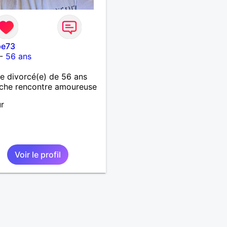
pe73
-
56 ans
 divorcé(e) de 56 ans
che rencontre amoureuse
r
Voir le profil