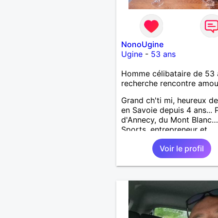
NonoUgine
Ugine
-
53 ans
Homme célibataire de 53 
recherche rencontre amo
Grand ch'ti mi, heureux de
en Savoie depuis 4 ans... 
d'Annecy, du Mont Blanc…
Sports, entrepreneur et
bénévole au Fort de Lesta
Voir le profil
73200 Marthod (Alt. 800
Endroit "fabuleux" !…Enqu
et tu me trouveras !