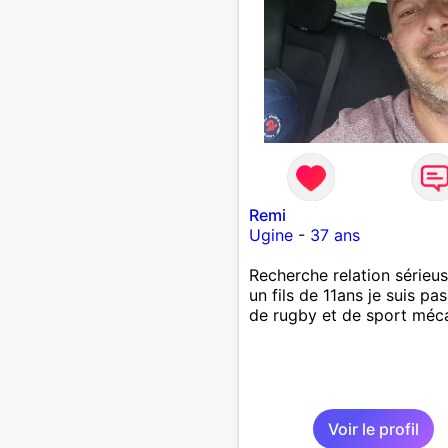
Remi
Ugine
-
37 ans
Recherche relation sérieuse
un fils de 11ans je suis pa
de rugby et de sport méc
Voir le profil