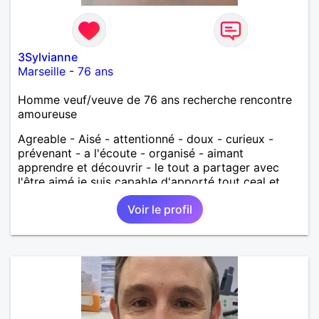
3Sylvianne
Marseille
-
76 ans
Homme veuf/veuve de 76 ans recherche rencontre
amoureuse
Agreable - Aisé - attentionné - doux - curieux -
prévenant - a l'écoute - organisé - aimant
apprendre et découvrir - le tout a partager avec
l'être aimé je suis capable d'apporté tout ceal et
bien d'autres , j'aime les voyages à deux, découvrir
Voir le profil
à deux et tout partager à deux peines et joies,
soucis et plaisirs, être le soutient de ma compagne
Ce que je recherche surtout, c'est réussir mon futur
couple en lui apportant tout ce qu'elle désire et plus
encore, le tout dans la joie et la bonne humeur;