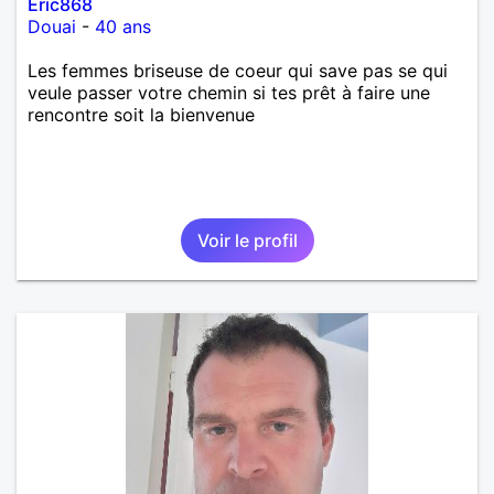
Eric868
Douai
-
40 ans
Les femmes briseuse de coeur qui save pas se qui
veule passer votre chemin si tes prêt à faire une
rencontre soit la bienvenue
Voir le profil