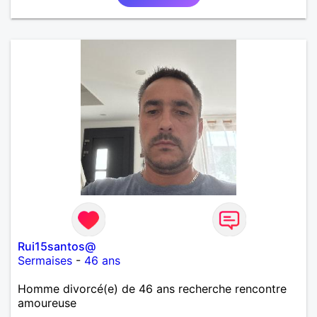
Rui15santos@
Sermaises
-
46 ans
Homme divorcé(e) de 46 ans recherche rencontre
amoureuse