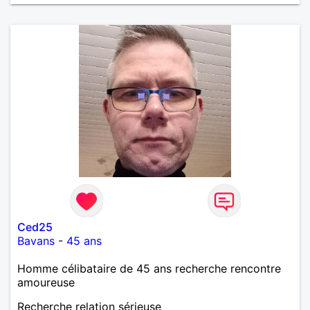
Ced25
Bavans
-
45 ans
Homme célibataire de 45 ans recherche rencontre
amoureuse
Recherche relation sérieuse