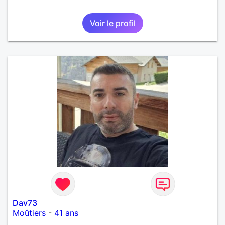
Voir le profil
Dav73
Moûtiers
-
41 ans