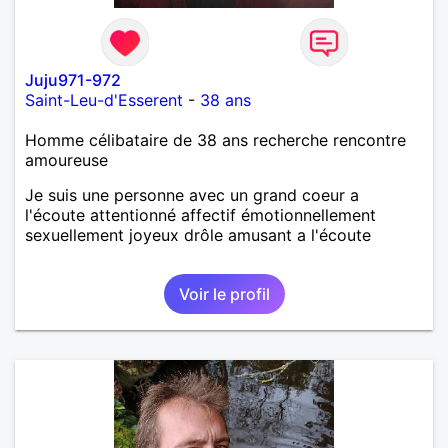
Juju971-972
Saint-Leu-d'Esserent
-
38 ans
Homme célibataire de 38 ans recherche rencontre
amoureuse
Je suis une personne avec un grand coeur a
l'écoute attentionné affectif émotionnellement
sexuellement joyeux drôle amusant a l'écoute
Voir le profil