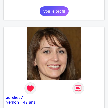
Voir le profil
aurelie27
Vernon
-
42 ans