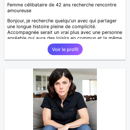
Femme célibataire de 42 ans recherche rencontre
amoureuse
Bonjour, je recherche quelqu'un avec qui partager
une longue histoire pleine de complicité.
Accompagnée serait un vrai plus avec une personne
agréable qui aura des loisirs en commun et la même
vision de l'avenir.
Voir le profil