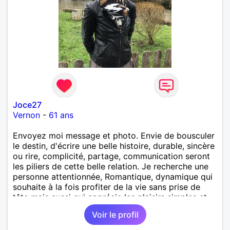
Joce27
Vernon
-
61 ans
Envoyez moi message et photo. Envie de bousculer
le destin, d'écrire une belle histoire, durable, sincère
ou rire, complicité, partage, communication seront
les piliers de cette belle relation. Je recherche une
personne attentionnée, Romantique, dynamique qui
souhaite à la fois profiter de la vie sans prise de
tête mais aussi qui apprécie les plaisirs simples et
les moments de détente. Je privilégier une relation
Voir le profil
de proximité ou sinon un homme prêt à se
rapprocher 30 m de Vernon ou homme près à