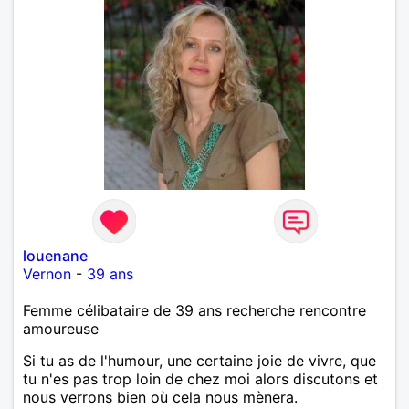
louenane
Vernon
-
39 ans
Femme célibataire de 39 ans recherche rencontre
amoureuse
Si tu as de l'humour, une certaine joie de vivre, que
tu n'es pas trop loin de chez moi alors discutons et
nous verrons bien où cela nous mènera.