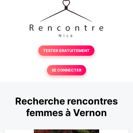
TESTER GRATUITEMENT
SE CONNECTER
Recherche rencontres
femmes à Vernon