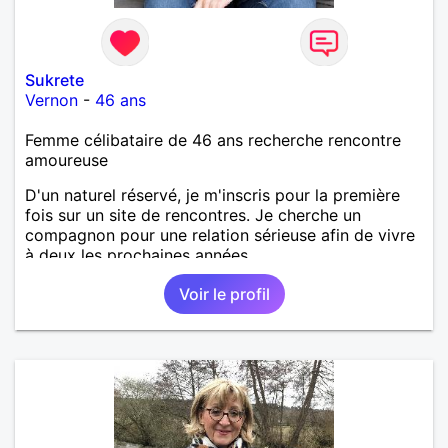
Sukrete
Vernon
-
46 ans
Femme célibataire de 46 ans recherche rencontre
amoureuse
D'un naturel réservé, je m'inscris pour la première
fois sur un site de rencontres. Je cherche un
compagnon pour une relation sérieuse afin de vivre
à deux les prochaines années.
Voir le profil