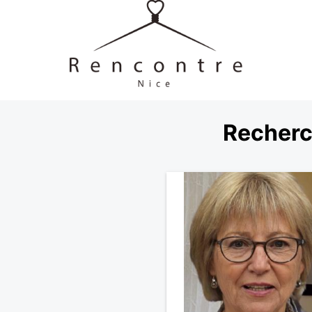
Recherc