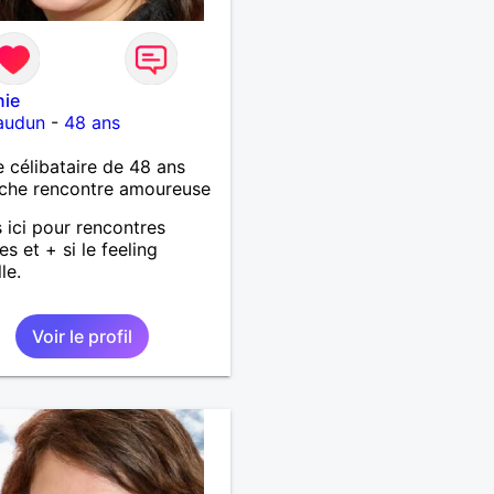
nie
audun
-
48 ans
célibataire de 48 ans
che rencontre amoureuse
s ici pour rencontres
es et + si le feeling
lle.
Voir le profil