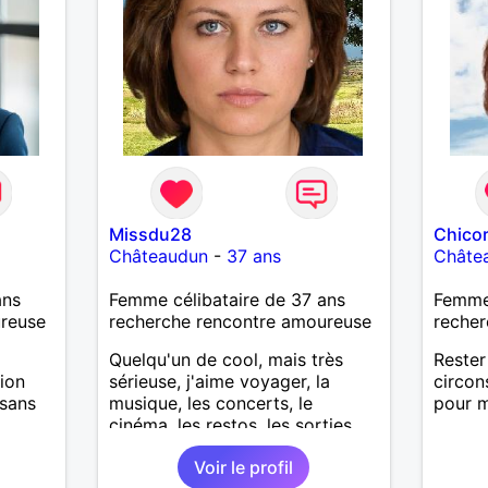
Missdu28
Chico
Châteaudun
-
37 ans
Châte
ans
Femme célibataire de 37 ans
Femme
ureuse
recherche rencontre amoureuse
recher
Quelqu'un de cool, mais très
Rester
ion
sérieuse, j'aime voyager, la
circon
 sans
musique, les concerts, le
pour m
cinéma, les restos, les sorties.
Voir le profil