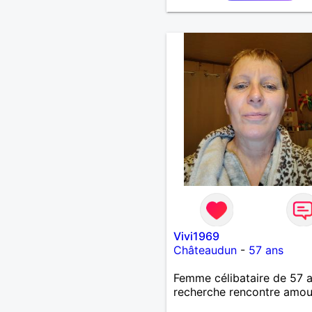
Vivi1969
Châteaudun
-
57 ans
Femme célibataire de 57 
recherche rencontre amo