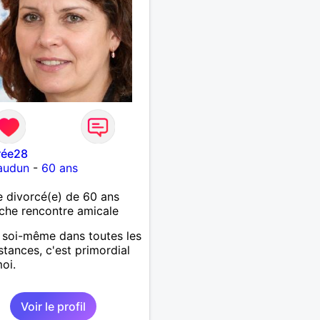
rée28
audun
-
60 ans
 divorcé(e) de 60 ans
che rencontre amicale
 soi-même dans toutes les
stances, c'est primordial
oi.
Voir le profil