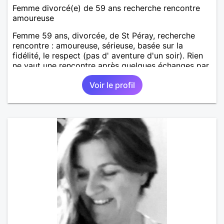
Femme divorcé(e) de 59 ans recherche rencontre
amoureuse
Femme 59 ans, divorcée, de St Péray, recherche
rencontre : amoureuse, sérieuse, basée sur la
fidélité, le respect (pas d' aventure d'un soir). Rien
ne vaut une rencontre après quelques échanges par
messages pour savoir si il y a un feeling entre les
Voir le profil
deux et le désir de se revoir. Au plaisir de se
découvrir...