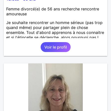
Femme divorcé(e) de 56 ans recherche rencontre
amoureuse
Je souhaite rencontrer un homme sérieux (pas trop
quand même) pour partager plein de chose
ensemble. Tout d'abord apprenons à nous connaitre
et si l'étincelle se déclenche, alors pourquoi pas !
Voir le profil