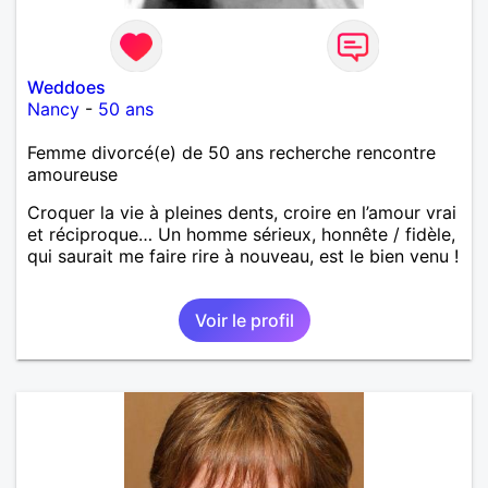
Weddoes
Nancy
-
50 ans
Femme divorcé(e) de 50 ans recherche rencontre
amoureuse
Croquer la vie à pleines dents, croire en l’amour vrai
et réciproque… Un homme sérieux, honnête / fidèle,
qui saurait me faire rire à nouveau, est le bien venu !
Voir le profil