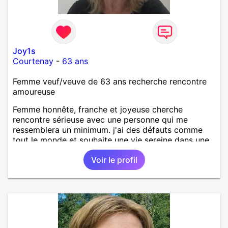
Joy1s
Courtenay
-
63 ans
Femme veuf/veuve de 63 ans recherche rencontre
amoureuse
Femme honnête, franche et joyeuse cherche
rencontre sérieuse avec une personne qui me
ressemblera un minimum. j'ai des défauts comme
tout le monde et souhaite une vie sereine dans une
relation sur du long terme.
Voir le profil