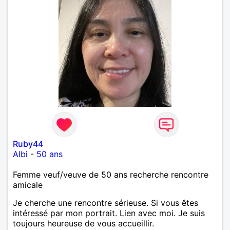
Ruby44
Albi
-
50 ans
Femme veuf/veuve de 50 ans recherche rencontre
amicale
Je cherche une rencontre sérieuse. Si vous êtes
intéressé par mon portrait. Lien avec moi. Je suis
toujours heureuse de vous accueillir.