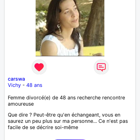
carswa
Vichy
-
48 ans
Femme divorcé(e) de 48 ans recherche rencontre
amoureuse
Que dire ? Peut-être qu'en échangeant, vous en
saurez un peu plus sur ma personne... Ce n'est pas
facile de se décrire soi-même