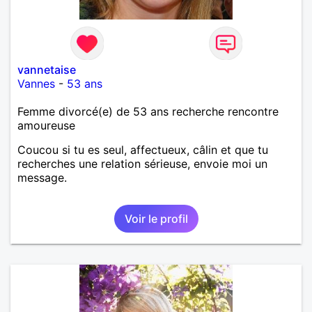
vannetaise
Vannes
-
53 ans
Femme divorcé(e) de 53 ans recherche rencontre
amoureuse
Coucou si tu es seul, affectueux, câlin et que tu
recherches une relation sérieuse, envoie moi un
message.
Voir le profil