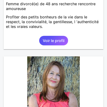
Femme divorcé(e) de 48 ans recherche rencontre
amoureuse
Profiter des petits bonheurs de la vie dans le
respect, la convivialité, la gentillesse, l 'authenticité
et les vraies valeurs.
Voir le profil