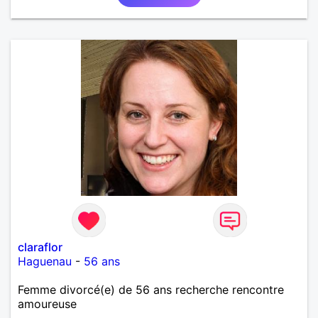
claraflor
Haguenau
-
56 ans
Femme divorcé(e) de 56 ans recherche rencontre
amoureuse