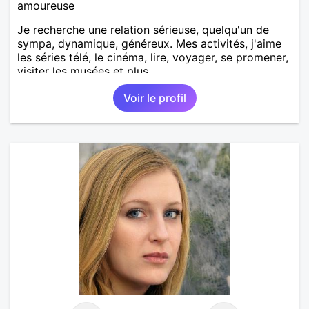
amoureuse
Je recherche une relation sérieuse, quelqu'un de
sympa, dynamique, généreux. Mes activités, j'aime
les séries télé, le cinéma, lire, voyager, se promener,
visiter les musées et plus.
Voir le profil