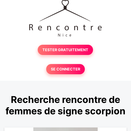
TESTER GRATUITEMENT
SE CONNECTER
Recherche rencontre de
femmes de signe scorpion