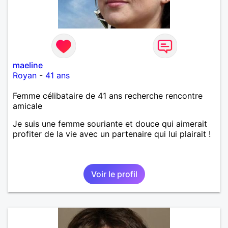
maeline
Royan
-
41 ans
Femme célibataire de 41 ans recherche rencontre
amicale
Je suis une femme souriante et douce qui aimerait
profiter de la vie avec un partenaire qui lui plairait !
Voir le profil