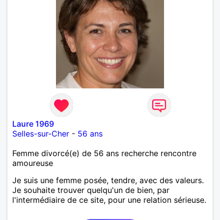
Laure 1969
Selles-sur-Cher
-
56 ans
Femme divorcé(e) de 56 ans recherche rencontre
amoureuse
Je suis une femme posée, tendre, avec des valeurs.
Je souhaite trouver quelqu'un de bien, par
l'intermédiaire de ce site, pour une relation sérieuse.