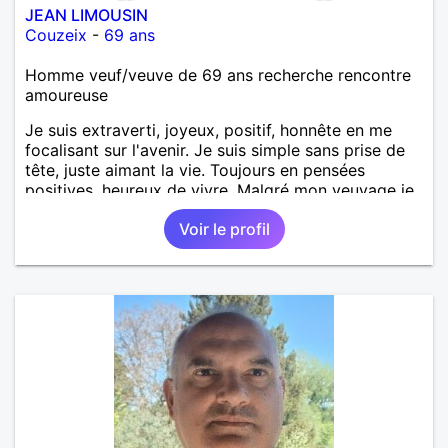
JEAN LIMOUSIN
Couzeix
-
69 ans
Homme veuf/veuve de 69 ans recherche rencontre
amoureuse
Je suis extraverti, joyeux, positif, honnête en me
focalisant sur l'avenir. Je suis simple sans prise de
tête, juste aimant la vie. Toujours en pensées
positives, heureux de vivre. Malgré mon veuvage je
me tourne vers l'avenir pour une deuxième vie
Voir le profil
intense, remplie de joie, de tendresse et pourquoi
pas par la suite d'amour. Déjà dans un premier
temps, se connaître, puis s'apprécier et ensuite
l'avenir nous le dira N'ayez pas peur du niveau
d'étude, je ne me prends pas la tête sur ce niveau.
Mon meilleurs diplôme étant le CEP certificat
d'étude primaire. Avec ce diplôme on sait que je
sais lire, écrire et compter. En raison de mes
principes je ne corresponds pas avec les
demoiselles approchant les moins de 60 ans