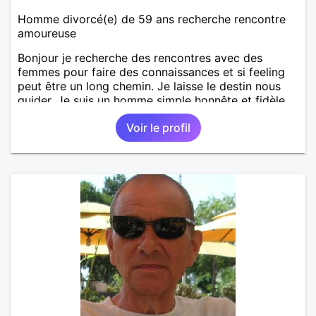
Homme divorcé(e) de 59 ans recherche rencontre
amoureuse
Bonjour je recherche des rencontres avec des
femmes pour faire des connaissances et si feeling
peut être un long chemin. Je laisse le destin nous
guider. Je suis un homme simple honnête et fidèle.
Voir le profil