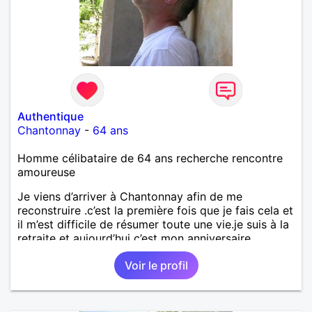
Authentique
Chantonnay
-
64 ans
Homme célibataire de 64 ans recherche rencontre
amoureuse
Je viens d’arriver à Chantonnay afin de me
reconstruire .c’est la première fois que je fais cela et
il m’est difficile de résumer toute une vie.je suis à la
retraite et aujourd’hui c’est mon anniversaire
!J’aimerais rencontrer quelqu’un qui partage les
Voir le profil
mêmes valeurs qui font de quelqu’un un être humain