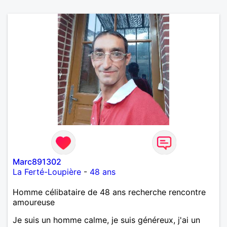
Marc891302
La Ferté-Loupière
-
48 ans
Homme célibataire de 48 ans recherche rencontre
amoureuse
Je suis un homme calme, je suis généreux, j'ai un