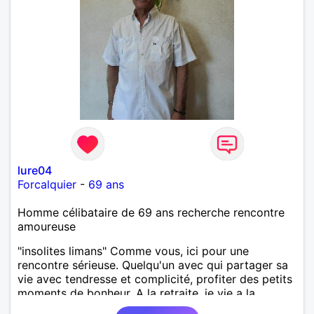
lure04
Forcalquier
-
69 ans
Homme célibataire de 69 ans recherche rencontre
amoureuse
"insolites limans" Comme vous, ici pour une
rencontre sérieuse. Quelqu'un avec qui partager sa
vie avec tendresse et complicité, profiter des petits
moments de bonheur. A la retraite, je vie a la
campagne, j'aime les voyages. Depuis quelques