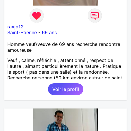
ravjp12
Saint-Etienne
-
69 ans
Homme veuf/veuve de 69 ans recherche rencontre
amoureuse
Veuf , calme, réfléchie , attentionné , respect de
l'autre , aimant particulièrement la nature . Pratique
le sport ( pas dans une salle) et la randonnée.
Recherche personne (50 km environ autour de saint
étienne) pour finir le reste de ma vie , sereinement ,
Voir le profil
en parfaite harmonie et confiance.