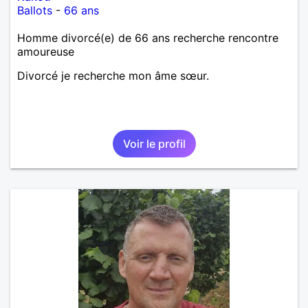
Ballots
-
66 ans
Homme divorcé(e) de 66 ans recherche rencontre
amoureuse
Divorcé je recherche mon âme sœur.
Voir le profil