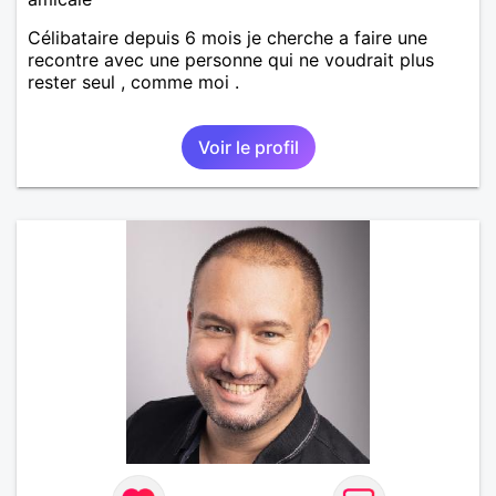
Célibataire depuis 6 mois je cherche a faire une
recontre avec une personne qui ne voudrait plus
rester seul , comme moi .
Voir le profil